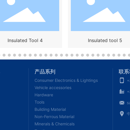
Insulated Tool 4
Insulated tool 5
单
产品系列
联系
Consumer Electronics & Lightings
+
Vehicle accessories
+
Hardware
Tools
s
Building Material
Non-Ferrous Material
Minerals & Chemicals