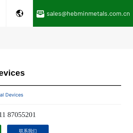
sales@hebminmetals.com.cn
evices
al Devices
11 87055201
联系我们